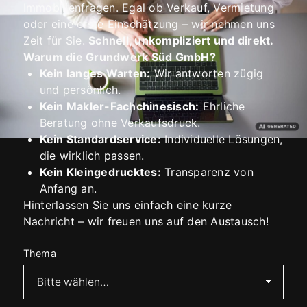
Immobilienfragen. Egal ob Verkauf, Vermietung
oder eine erste Einschätzung – wir nehmen uns
Zeit für Sie.
Schnell, unkompliziert und direkt.
Warum die Grundwerk Süd GmbH?
Kein langes Warten:
Wir antworten zügig
und persönlich.
Kein Makler-Fachchinesisch:
Ehrliche
Beratung ohne Verkaufsdruck.
Kein Standardservice:
Individuelle Lösungen,
die wirklich passen.
Kein Kleingedrucktes:
Transparenz von
Anfang an.
Hinterlassen Sie uns einfach eine kurze
Nachricht – wir freuen uns auf den Austausch!
Thema