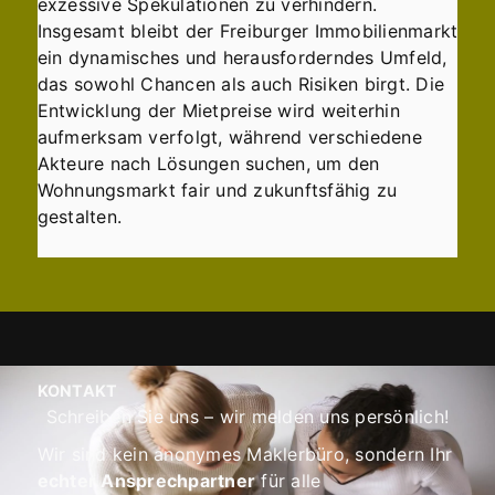
exzessive Spekulationen zu verhindern.
Insgesamt bleibt der Freiburger Immobilienmarkt
ein dynamisches und herausforderndes Umfeld,
das sowohl Chancen als auch Risiken birgt. Die
Entwicklung der Mietpreise wird weiterhin
aufmerksam verfolgt, während verschiedene
Akteure nach Lösungen suchen, um den
Wohnungsmarkt fair und zukunftsfähig zu
gestalten.
KONTAKT
Schreiben Sie uns – wir melden uns persönlich!
Wir sind kein anonymes Maklerbüro, sondern Ihr
echter Ansprechpartner
für alle