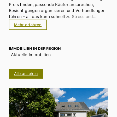
Preis finden, passende Käufer ansprechen,
Besichtigungen organisieren und Verhandlungen
führen – all das kann schnell zu Stress und
Unsicherheit führen. Mit uns an Ihrer Seite können
Mehr erfahren
Sie den Verkauf Ihrer Immobilie gelassen
angehen. Wir sind Ihr erfahrener Partner und
kümmern uns um alles – von der kostenlosen
Erstberatung bis zum reibungslosen Notartermin.
IMMOBILIEN IN DER REGION
Aktuelle Immobilien
Alle ansehen