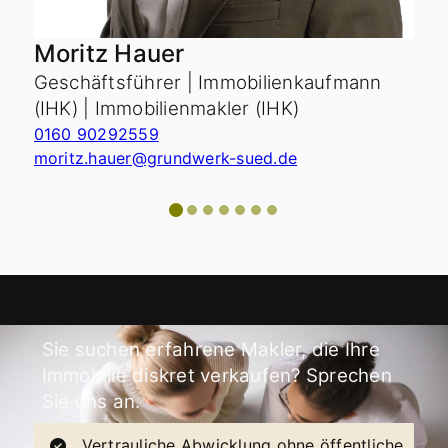
Moritz Hauer
Geschäftsführer | Immobilienkaufmann
G
(IHK) | Immobilienmakler (IHK)
v
0160 90292559
0
moritz.hauer@grundwerk-sued.de
c
Sie suchen erfahrene Makler, die Ihre
Immobilie diskret verkaufen? Sprechen
Sie uns an.
Vertrauliche Abwicklung ohne öffentliche