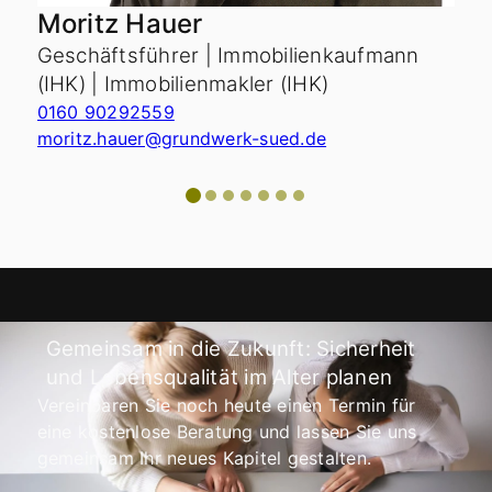
Moritz Hauer
Geschäftsführer | Immobilienkaufmann
(IHK) | Immobilienmakler (IHK)
0160 90292559
moritz.hauer@grundwerk-sued.de
Gemeinsam in die Zukunft: Sicherheit
und Lebensqualität im Alter planen
Vereinbaren Sie noch heute einen Termin für
eine kostenlose Beratung und lassen Sie uns
gemeinsam Ihr neues Kapitel gestalten.