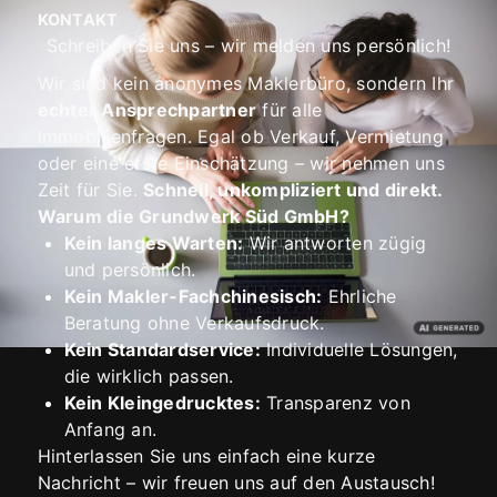
KONTAKT
Schreiben Sie uns – wir melden uns persönlich!
Wir sind kein anonymes Maklerbüro, sondern Ihr
echter Ansprechpartner
für alle
Immobilienfragen. Egal ob Verkauf, Vermietung
oder eine erste Einschätzung – wir nehmen uns
Zeit für Sie.
Schnell, unkompliziert und direkt.
Warum die Grundwerk Süd GmbH?
Kein langes Warten:
Wir antworten zügig
und persönlich.
Kein Makler-Fachchinesisch:
Ehrliche
Beratung ohne Verkaufsdruck.
Kein Standardservice:
Individuelle Lösungen,
die wirklich passen.
Kein Kleingedrucktes:
Transparenz von
Anfang an.
Hinterlassen Sie uns einfach eine kurze
Nachricht – wir freuen uns auf den Austausch!