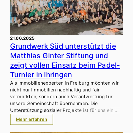
21.06.2025
Grundwerk Süd unterstützt die
Matthias Ginter Stiftung und
zeigt vollen Einsatz beim Padel-
Turnier in Ihringen
Als Immobilienexperten in Freiburg möchten wir
nicht nur Immobilien nachhaltig und fair
vermarkten, sondern auch Verantwortung für
unsere Gemeinschaft übernehmen. Die
Unterstützung sozialer Projekte ist für uns ein
zentraler Bestandteil unserer
Mehr erfahren
Unternehmenskultur. Als die Matthias Ginter
Stiftung uns über das anstehende Benefiz Turnier