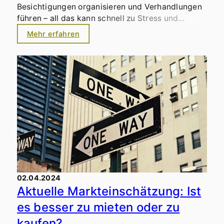
Besichtigungen organisieren und Verhandlungen
führen – all das kann schnell zu Stress und
Unsicherheit führen. Mit uns an Ihrer Seite können
Mehr erfahren
Sie den Verkauf Ihrer Immobilie gelassen
angehen. Wir sind Ihr erfahrener Partner und
kümmern uns um alles – von der kostenlosen
Erstberatung bis zum reibungslosen Notartermin.
02.04.2024
Aktuelle Markteinschätzung: Ist
es besser zu mieten oder zu
kaufen?