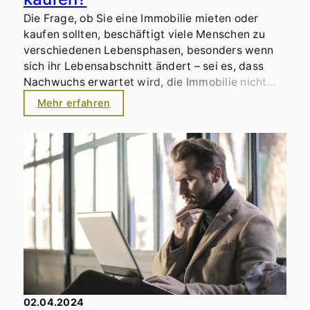
Die Frage, ob Sie eine Immobilie mieten oder
kaufen sollten, beschäftigt viele Menschen zu
verschiedenen Lebensphasen, besonders wenn
sich ihr Lebensabschnitt ändert – sei es, dass
Nachwuchs erwartet wird, die Immobilie nicht
mehr zum Alter passt oder eine Scheidung
Mehr erfahren
bevorsteht. Die Entscheidung für oder gegen den
Kauf einer Immobilie wird von einer Vielzahl von
Faktoren beeinflusst, darunter finanzielle
Stabilität, langfristige Lebenspläne und
individuelle Prioritäten. Die gegenwärtige
Marktlage und die hohen Immobilienpreise führen
dazu, dass viele Menschen den Kauf einer
Immobilie als eine große finanzielle Hürde
betrachten und sich daher vorerst für das Mieten
entscheiden. Doch ist das wirklich immer die
bessere Lösung?
02.04.2024