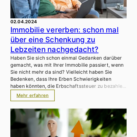
02.04.2024
Immobilie vererben: schon mal
über eine Schenkung zu
Lebzeiten nachgedacht?
Haben Sie sich schon einmal Gedanken darüber
gemacht, was mit Ihrer Immobilie passiert, wenn
Sie nicht mehr da sind? Vielleicht haben Sie
Bedenken, dass Ihre Erben Schwierigkeiten
haben könnten, die Erbschaftssteuer zu bezahlen
oder sich sogar in einem erbitterten Streit
Mehr erfahren
darüber wiederfinden könnten?