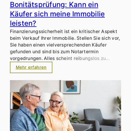
Bonitätsprüfung: Kann ein
Käufer sich meine Immobilie
leisten?
Finanzierungssicherheit ist ein kritischer Aspekt
beim Verkauf Ihrer Immobilie. Stellen Sie sich vor,
Sie haben einen vielversprechenden Käufer
gefunden und sind bis zum Notartermin
vorgedrungen. Alles scheint reibungslos zu
verlaufen, bis plötzlich die Finanzierung platzt.
Mehr erfahren
Der potenzielle Käufer kann den Kauf nicht
stemmen, und Sie stehen vor einem Rückzug des
Vertrags. Dies bedeutet nicht nur einen
Rückschlag im Verkaufsprozess, sondern kann
auch zu finanziellen Verlusten führen.