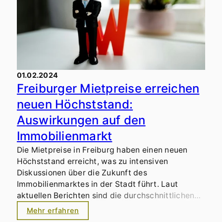
01.02.2024
Freiburger Mietpreise erreichen
neuen Höchststand:
Auswirkungen auf den
Immobilienmarkt
Die Mietpreise in Freiburg haben einen neuen
Höchststand erreicht, was zu intensiven
Diskussionen über die Zukunft des
Immobilienmarktes in der Stadt führt. Laut
aktuellen Berichten sind die durchschnittlichen
Mietkosten in Freiburg im vergangenen Jahr um
Mehr erfahren
erhebliche Prozentsätze gestiegen, was den