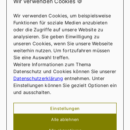
Wir verwenden Cookies 🍪
Wohnen im Alter –
Lebensqualität durch die
Wir verwenden Cookies, um beispielsweise
richtige Immobilie
Funktionen für soziale Medien anzubieten
In jedem Lebensabschnitt spielt die
I
oder die Zugriffe auf unsere Website zu
Wohnsituation eine entscheidende Rolle für unser
W
analysieren. Sie geben Einwilligung zu
Wohlbefinden und unsere Lebensqualität. Ist ein
W
unseren Cookies, wenn Sie unsere Webseite
Umzug im Alter wirklich sinnvoll? Wir
U
weiterhin nutzen. Um fortzufahren müssen
unterstützen Sie, Ihren zweiten Lebensabschnitt
u
Sie eine Auswahl treffen.
komfortabel und selbstbestimmt zu gestalten.
k
Weitere Informationen zum Thema
Mehr erfahren
Datenschutz und Cookies können Sie unserer
Datenschutzerklärung
entnehmen. Unter
Einstellungen können Sie gezielt Optionen ein
und ausschalten.
IMMOBILIEN IN DER REGION
Einstellungen
Aktuelle Immobilien
Alle ablehnen