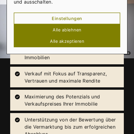
gleichzeitig auf Wunsch auch eine neue
und ausschalten.
Immobilie. Sprechen Sie uns einfach an.
Einstellungen
Erfahrenes Team, das genau zuhört und
Ihre Vision versteht
Alle ablehnen
Alle akzeptieren
Breites Netzwerk und Insider-Kenntnisse
für den Zugang zu verborgenen
Immobilien
Verkauf mit Fokus auf Transparenz,
Vertrauen und maximale Rendite
Maximierung des Potenzials und
Verkaufspreises Ihrer Immobilie
Unterstützung von der Bewertung über
die Vermarktung bis zum erfolgreichen