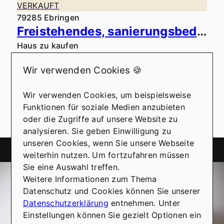
VERKAUFT
79285 Ebringen
Freistehendes, sanierungsbedürftiges Einfamilienhaus am Fuße der Weinberge in Ebringen
Haus zu kaufen
Wohnfläche: ca. 143 m²
Wir verwenden Cookies 🍪
Zimmer: 5
Wir verwenden Cookies, um beispielsweise
Mehr erfahren
Funktionen für soziale Medien anzubieten
oder die Zugriffe auf unsere Website zu
analysieren. Sie geben Einwilligung zu
unseren Cookies, wenn Sie unsere Webseite
weiterhin nutzen. Um fortzufahren müssen
Sie eine Auswahl treffen.
Benötigen Sie Hilfe beim Verkauf Ihrer
Weitere Informationen zum Thema
Immobilie?
Datenschutz und Cookies können Sie unserer
Wir führen Sie gerne durch den gesamten
Datenschutzerklärung
entnehmen. Unter
Verkaufsprozess und vermitteln Ihnen
Einstellungen können Sie gezielt Optionen ein