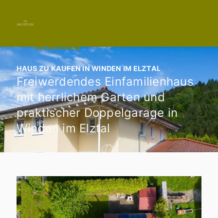
Immobilie finden
Immobilie verkaufen
07822 4333331
Immobilie bewerten
Kontakt aufnehmen
Immobilie vermieten
Verwertung
HAUS ZU KAUFEN IN WINDEN IM ELZTAL
Freiwerdendes Einfamilienhaus
mit herrlichem Garten und
praktischer Doppelgarage in
Winden im Elztal